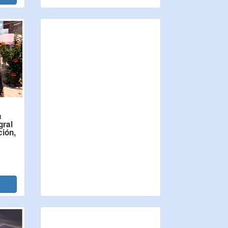
a
gral
ción,