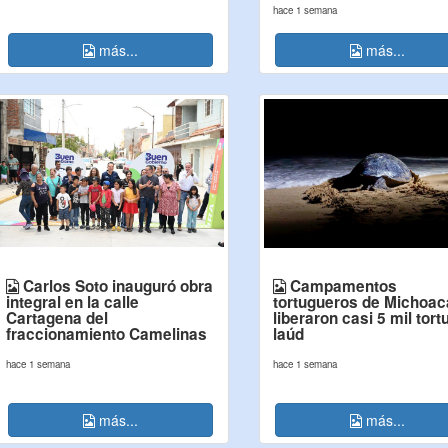
hace 1 semana
más...
más...
Carlos Soto inauguró obra
Campamentos
integral en la calle
tortugueros de Michoa
Cartagena del
liberaron casi 5 mil tor
fraccionamiento Camelinas
laúd
hace 1 semana
hace 1 semana
más...
más...