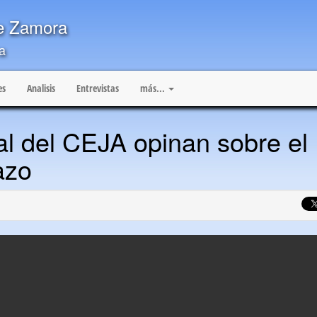
de Zamora
a
es
Analisis
Entrevistas
más...
l del CEJA opinan sobre el
azo