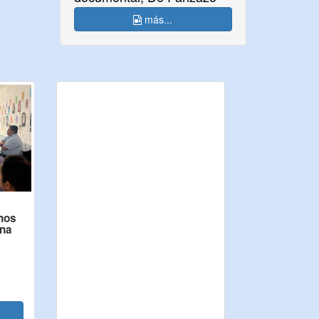
más...
hos
ina