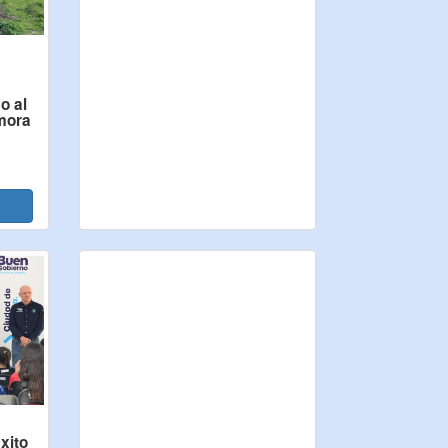
o al
amora
xito