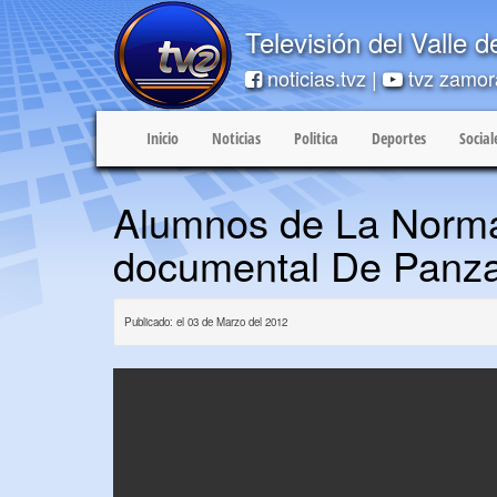
Televisión del Valle 
noticias.tvz |
tvz zamor
Inicio
Noticias
Politica
Deportes
Social
Alumnos de La Norma
documental De Panz
Publicado: el 03 de Marzo del 2012