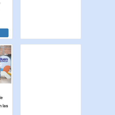
n
y
le
 las