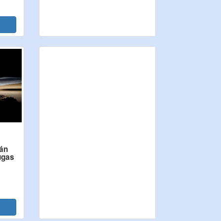
cán
tugas