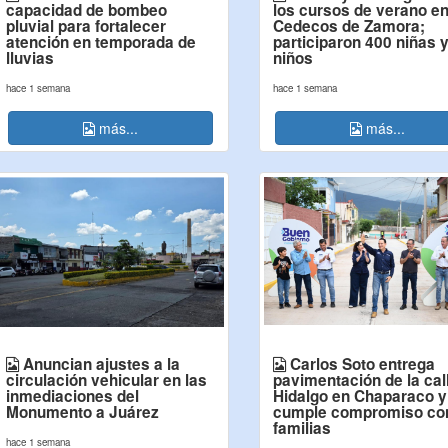
capacidad de bombeo
los cursos de verano e
pluvial para fortalecer
Cedecos de Zamora;
atención en temporada de
participaron 400 niñas 
lluvias
niños
hace 1 semana
hace 1 semana
más...
más...
Anuncian ajustes a la
Carlos Soto entrega
circulación vehicular en las
pavimentación de la cal
inmediaciones del
Hidalgo en Chaparaco y
Monumento a Juárez
cumple compromiso con
familias
hace 1 semana