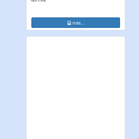
hace 3 días
más...