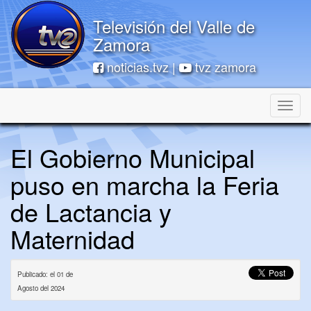
Televisión del Valle de
Zamora
noticias.tvz |
tvz zamora
Toggle
naviga
El Gobierno Municipal
puso en marcha la Feria
de Lactancia y
Maternidad
Publicado: el 01 de
Agosto del 2024