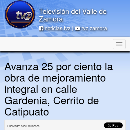
Televisión del Valle de
Zamora
noticias.tvz |
tvz zamora
Toggle
naviga
Avanza 25 por ciento la
obra de mejoramiento
integral en calle
Gardenia, Cerrito de
Catipuato
Publicado: hace 10 meses